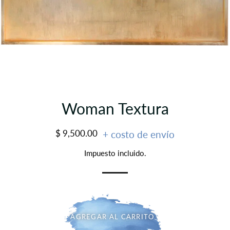
Woman Textura
Precio
Precio
$ 9,500.00
+ costo de envío
habitual
de
Impuesto incluido.
oferta
AGREGAR AL CARRITO