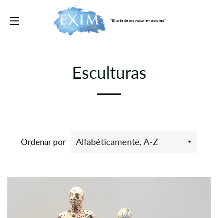
"El arte de provocar emociones"
NAVEGACIÓN
AR
Esculturas
Ordenar por