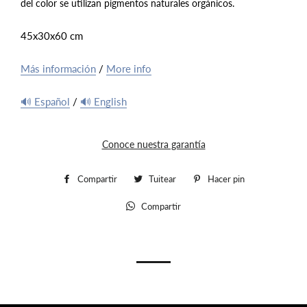
del color se utilizan pigmentos naturales orgánicos.
45x30x60 cm
Más información
/
More info
🔊 Español
/
🔊 English
Conoce nuestra garantía
Compartir
Compartir
Tuitear
Tuitear
Hacer pin
Pinear
en
en
en
Compartir
Whatsapp
Facebook
Twitter
Pinterest