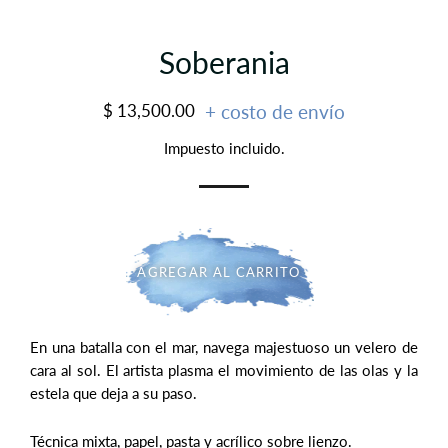
Soberania
Precio
Precio
$ 13,500.00
+ costo de envío
habitual
de
Impuesto incluido.
oferta
AGREGAR AL CARRITO
En una batalla con el mar, navega majestuoso un velero de
cara al sol. El artista plasma el movimiento de las olas y la
estela que deja a su paso.
Técnica mixta, papel, pasta y acrílico sobre lienzo.