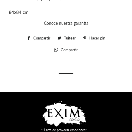
84x84 cm
Conoce nuestra garantía
Compartir
Compartir
Tuitear
Tuitear
Hacer pin
Pinear
en
en
en
Compartir
Whatsapp
Facebook
Twitter
Pinterest
"El arte de provocar emociones"