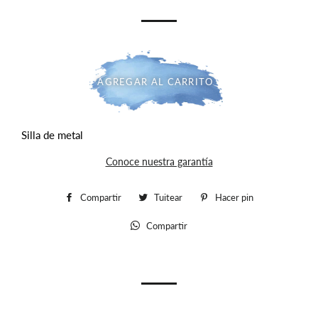
oferta
AGREGAR AL CARRITO
Silla de metal
Conoce nuestra garantía
Compartir
Compartir
Tuitear
Tuitear
Hacer pin
Pinear
en
en
en
Compartir
Whatsapp
Facebook
Twitter
Pinterest