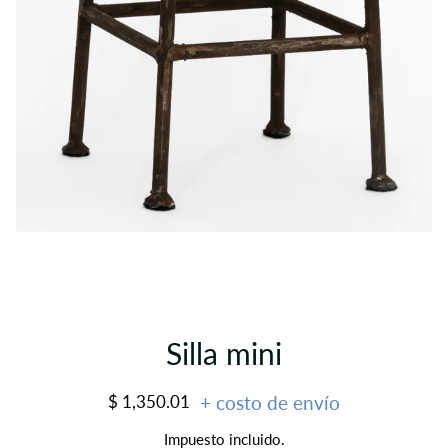
Silla mini
Precio
Precio
$ 1,350.01
+ costo de envío
habitual
de
Impuesto incluido.