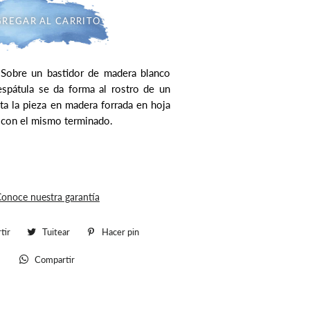
REGAR AL CARRITO
. Sobre un bastidor de madera blanco
espátula se da forma al rostro de un
a la pieza en madera forrada en hoja
 con el mismo terminado.
onoce nuestra garantía
tir
Compartir
Tuitear
Tuitear
Hacer pin
Pinear
en
en
en
Compartir
Whatsapp
Facebook
Twitter
Pinterest