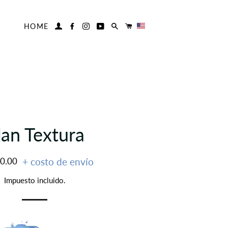
HOME
INGRESAR
FACEBOOK
INSTAGRAM
YOUTUBE
BUSCAR
CARRITO
an Textura
00.00
+ costo de envío
al
Impuesto incluido.