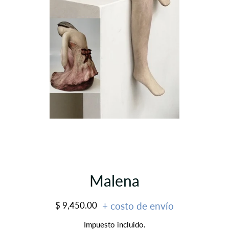
Malena
Precio
Precio
$ 9,450.00
+ costo de envío
habitual
de
Impuesto incluido.