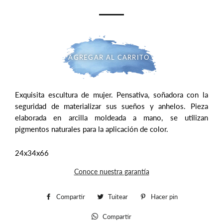
oferta
AGREGAR AL CARRITO
Exquisita escultura de mujer. Pensativa, soñadora con la
seguridad de materializar sus sueños y anhelos. Pieza
elaborada en arcilla moldeada a mano, se utilizan
pigmentos naturales para la aplicación de color.
24x34x66
Conoce nuestra garantía
Compartir
Compartir
Tuitear
Tuitear
Hacer pin
Pinear
en
en
en
Compartir
Whatsapp