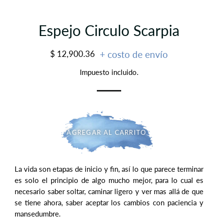
Espejo Circulo Scarpia
Precio
Precio
$ 12,900.36
+ costo de envío
habitual
de
Impuesto incluido.
oferta
AGREGAR AL CARRITO
La vida son etapas de inicio y fin, así lo que parece terminar
es solo el principio de algo mucho mejor, para lo cual es
necesario saber soltar, caminar ligero y ver mas allá de que
se tiene ahora, saber aceptar los cambios con paciencia y
mansedumbre.