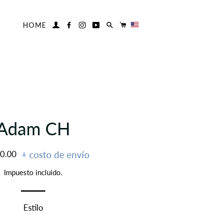
HOME
INGRESAR
FACEBOOK
INSTAGRAM
YOUTUBE
BUSCAR
CARRITO
Adam CH
00.00
+ costo de envío
al
Impuesto incluido.
Estilo