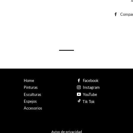
Compar
Home
Facebook
Pinturas
Instagram
Esculturas
YouTube
Espejos
Tik Tok
Accesorios
Aviso de privacidad