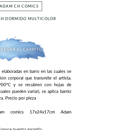
ADAM CH COMICS
CH DORMIDO MULTICOLOR
REGAR AL CARRITO
 elaboradas en barro en las cuales se
sión corporal que transmite el artista.
900°C y se recubren con hojas de
cuales pueden variar), se aplica barniz
eza. Precio por pieza
dam comics
17x24x17cm Adam
onoce nuestra garantía