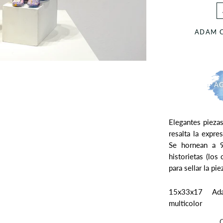
ADAM 
AG
Elegantes piezas
resalta la expre
Se hornean a 
historietas (los 
para sellar la pi
15x33x17 A
multicolor
C