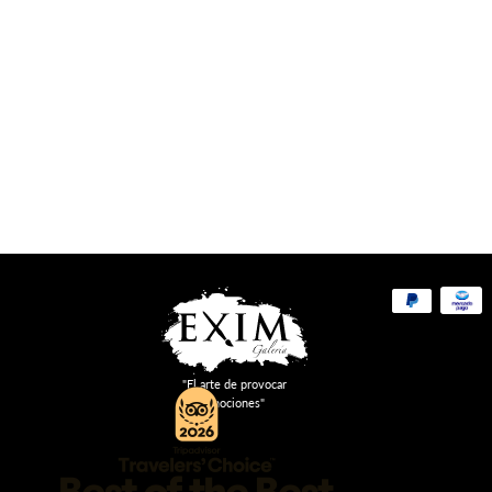
Métodos
de
pago
"El arte de provocar
emociones"