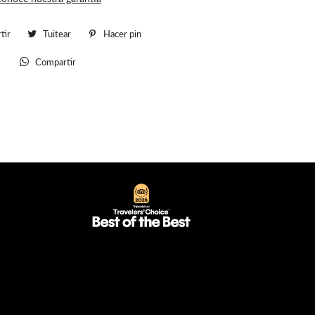
tir
Compartir
Tuitear
Tuitear
Hacer pin
Pinear
en
en
en
Compartir
Whatsapp
Facebook
Twitter
Pinterest