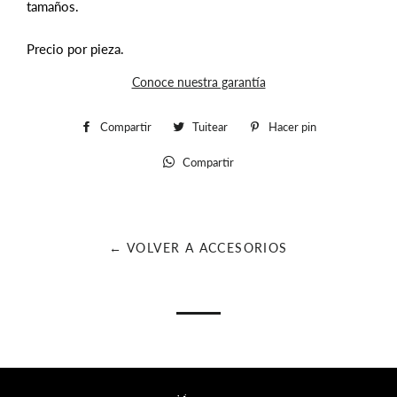
tamaños.
Precio por pieza.
Conoce nuestra garantía
Compartir
Compartir
Tuitear
Tuitear
Hacer pin
Pinear
en
en
en
Compartir
Whatsapp
Facebook
Twitter
Pinterest
← VOLVER A ACCESORIOS