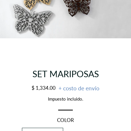
SET MARIPOSAS
Precio
Precio
$ 1,334.00
+ costo de envío
habitual
de
Impuesto incluido.
oferta
COLOR