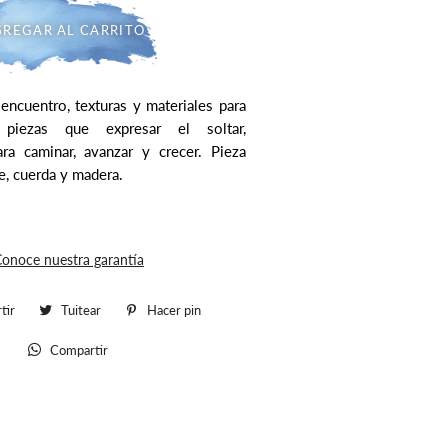
REGAR AL CARRITO
encuentro, texturas y materiales para
piezas que expresar el soltar,
ra caminar, avanzar y crecer. Pieza
le, cuerda y madera.
onoce nuestra garantía
tir
Compartir
Tuitear
Tuitear
Hacer pin
Pinear
en
en
en
Compartir
Whatsapp
Facebook
Twitter
Pinterest