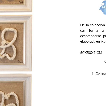
AG
De la colección 
dar forma a 
desprenderse pa
elaborada en ixt
50X50X7 CM
C
Compar