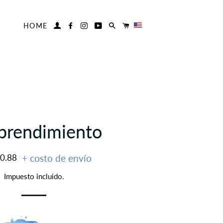
HOME
INGRESAR
FACEBOOK
INSTAGRAM
YOUTUBE
BUSCAR
CARRITO
prendimiento
00.88
+ costo de envío
al
Impuesto incluido.